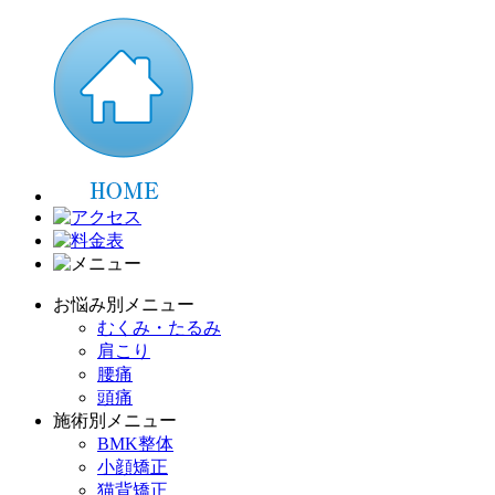
お悩み別メニュー
むくみ・たるみ
肩こり
腰痛
頭痛
施術別メニュー
BMK整体
小顔矯正
猫背矯正