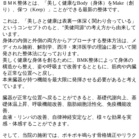
ＢＭＫ整体とは、「美しく健康なBody（身体）をMake（創
り）、保つ（Keep）」ことができる最新の整体です。
これは、「美しさと健康は表裏一体深く関わり合っている」
というコンセプトのもと、”美健同源”の考え方から由来して
います。
身体の内側と外側の両方からアプローチする整体方法は、メ
ディカル施術、解剖学、西洋・東洋医学の理論に基づいて開
発された整体法になっております。
美しく健康な身体を創るために、BMK整体によって身体の
構造から整え、姿や呼吸まで改善するとともに、筋肉や内臓
を正常な位置へと戻し、
本来臓器が持つ機能を最大限に発揮させる必要があると考え
ています。
臓器が正常な位置へ戻ることができると、基礎代謝向上、基
礎体温上昇、呼吸機能改善、脂肪細胞活性化、免疫機能改
善、
血液・リンパの改善、自律神経安定など、様々な効果を実
感・体感することができます。
そして、当院の施術では、ポキポキ鳴らす骨格矯正やリラク