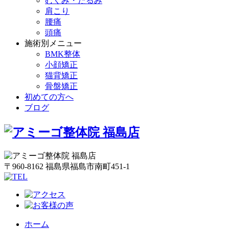
むくみ・たるみ
肩こり
腰痛
頭痛
施術別メニュー
BMK整体
小顔矯正
猫背矯正
骨盤矯正
初めての方へ
ブログ
〒960-8162 福島県福島市南町451-1
ホーム