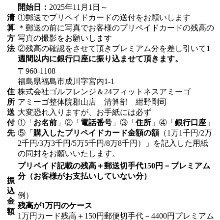
開始日：
2025年11月1日～
清
①郵送でプリペイドカードの送付をお願いします
算
＊郵送の前に写真でお客様のプリペイドカードの残高の
方
写真の撮影をお願いします
法
②残高の確認をさせて頂きプレミアム分を差し引いて
1
週間以内に銀行口座に振り込ませて頂きます。
〒960-1108
福島県福島市成川字宮内1-1
住
株式会社ゴルフレンジ＆24フィットネスアミーゴ
所
アミーゴ整体院郡山店 清算部 紺野剛司
送
大変恐れ入りますが、お手紙には必ず
付
①「
お名前
」②「
電話番号
」③「
住所
」④「
銀行口座
」
先
⑤「
購入したプリペイドカード金額の額
（1万1千円/2万
2千円/3万3千円/5万5千円/8万8千円）」を記入した用紙
の同封をお願いいたします。
プリペイド記載の残高＋郵送切手代150円－プレミアム
分（お客様がお支払いしていない分）
振
込
例）
金
残高が1万円のケース
額
1万円カード残高＋150円郵便切手代－4400円プレミアム